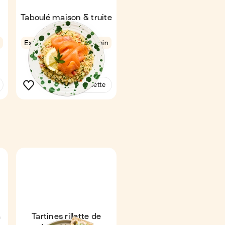
Taboulé maison & truite
e
fumée
Express
4,5
8 min
1
Voir la recette
a
Tartines rillette de