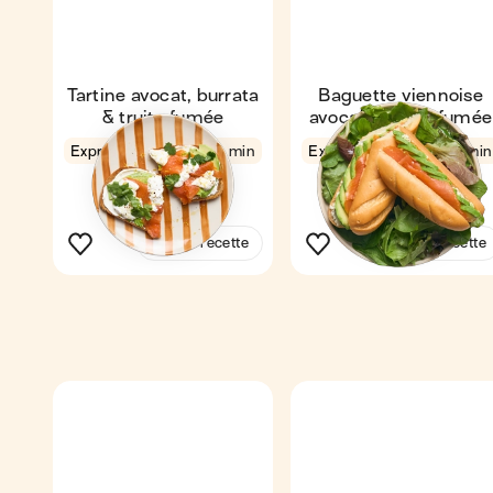
Tartine avocat, burrata
Baguette viennoise
& truite fumée
avocat & truite fumée
Express
4,8
4 min
Express
4,7
4 min
1
1
Voir la recette
Voir la recette