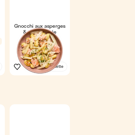
Gnocchi aux asperges
& truite fumée
Express
4,6
14 min
1
Voir la recette