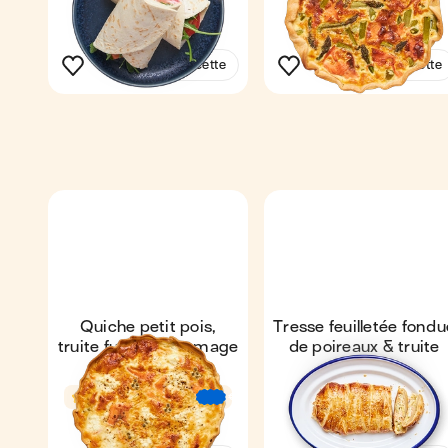
1
1 quiche
6
Voir la recette
Voir la recette
Quiche petit pois,
Tresse feuilletée fondu
truite fumée & fromage
de poireaux & truite
frais
fumée
Coup de ❤️
4,4
55 min
4,8
€
€
€
1 quiche
6
43 min
4