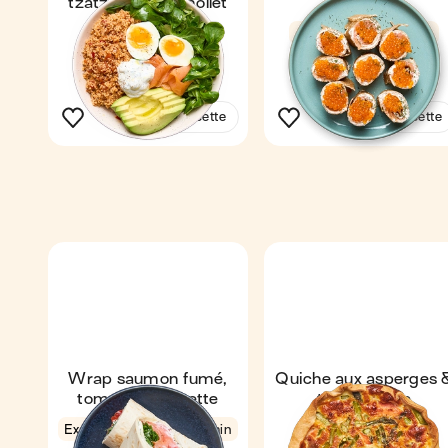
tzatziki & œuf mollet
truite
Express
4,6
3,8
6 min
1
12 min
1
Voir la recette
Voir la recette
Wrap saumon fumé,
Quiche aux asperges 
tomate & roquette
truite fumée
Express
4,5
4 min
4,7
48 min