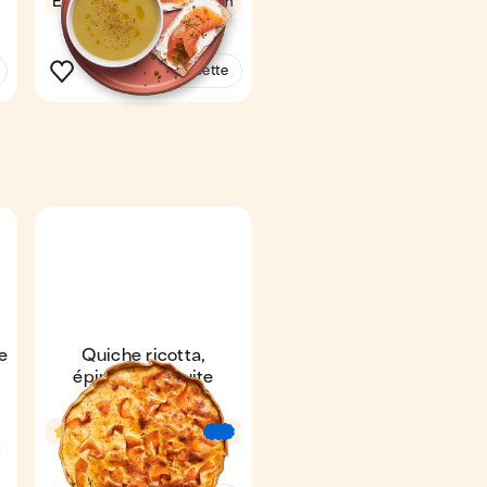
Express
4,6
7 min
1
Voir la recette
e
Quiche ricotta,
épinards & truite
fumée
4,4
1 h 3 min
€
€
€
1 quiche
6