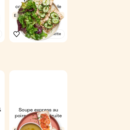
truite fumée,
concombre & salade
Express
4,7
3 min
1
Voir la recette
&
Soupe express au
poireau & toast truite
fumée