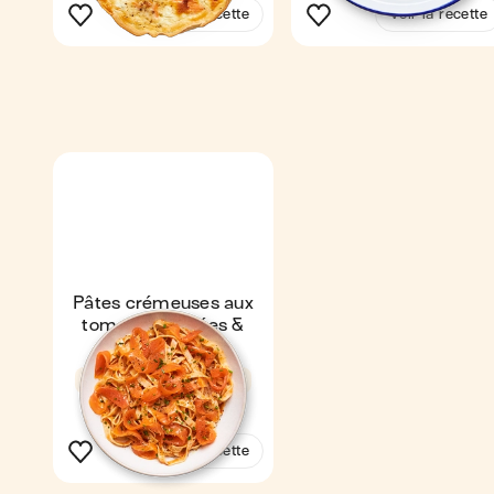
Voir la recette
Voir la recette
Pâtes crémeuses aux
tomates séchées &
truite fumée
4,6
20 min
1
Voir la recette