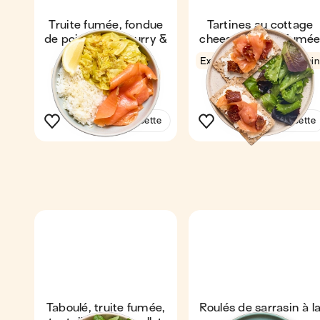
Truite fumée, fondue
Tartines au cottage
de poireaux au curry &
cheese & truite fumé
riz
Express
4,2
3 min
4,7
19 min
1
1
Voir la recette
Voir la recette
Taboulé, truite fumée,
Roulés de sarrasin à l