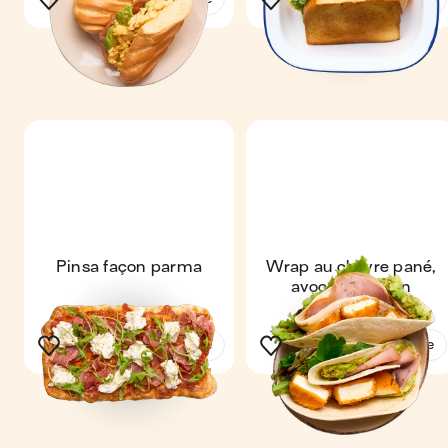
Pinsa façon parma
Wrap au chèvre pané,
avocat & bacon
Voir la recette
Voir la recette