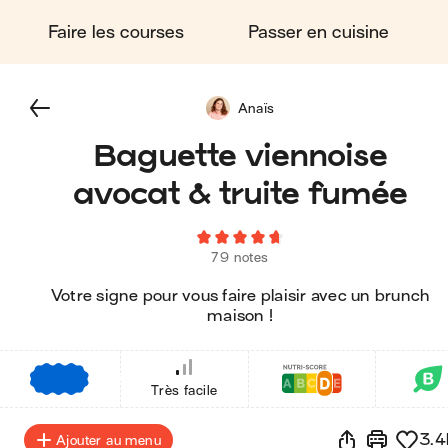
Faire les courses
Passer en cuisine
Anaïs
Baguette viennoise
avocat & truite fumée
79 notes
Votre signe pour vous faire plaisir avec un brunch
maison !
€
€
€
Très facile
3.4
Ajouter au menu