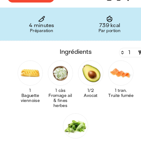
4 minutes
739 kcal
Préparation
Par portion
ingrédients
1
1 càs
1/2
1 tran.
Baguette
Fromage ail
Avocat
Truite fumée
viennoise
& fines
herbes