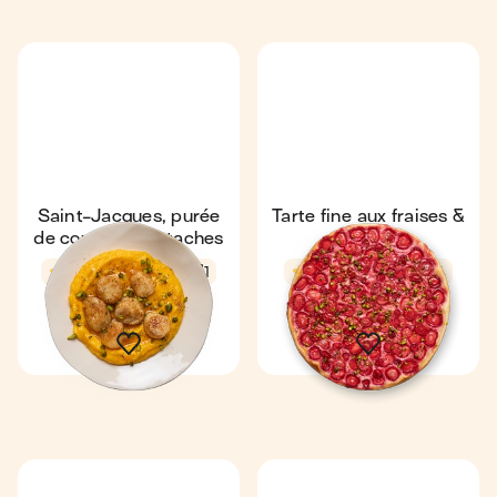
Saint-Jacques, purée
Tarte fine aux fraises &
de courge & pistaches
pistaches
4,7
36 min
1
4,3
7 min
4