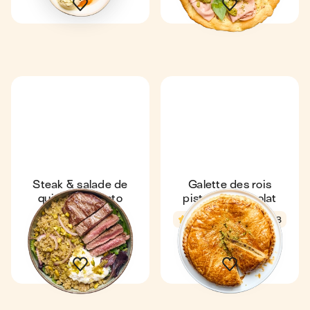
Steak & salade de
Galette des rois
quinoa au pesto
pistache chocolat
Express
4,6
3,8
48 min
8
12 min
1