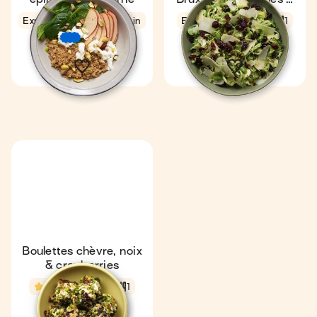
cranberries
Express
4,7
6 min
Express
6 min
1
1
€
€
€
Boulettes chèvre, noix
& cranberries
4,5
5 min
1