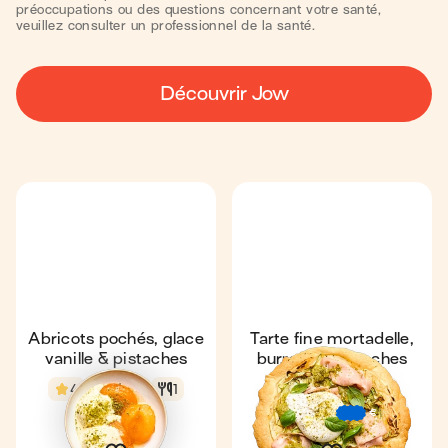
préoccupations ou des questions concernant votre santé,
veuillez consulter un professionnel de la santé.
Découvrir Jow
Abricots pochés, glace
Tarte fine mortadelle,
vanille & pistaches
burrata & pistaches
Coup de ❤️
4
9 min
1
4,8
34 min
4
€
€
€