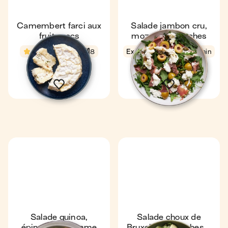
Camembert farci aux
Salade jambon cru,
fruits secs
mozza & pistaches
4,9
5 min
8
Express
4,6
3 min
1
Salade quinoa,
Salade choux de
épinards & pomme
Bruxelles, pistaches &