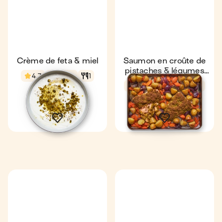
Crème de feta & miel
Saumon en croûte de
pistaches & légumes
4,7
5 min
1
rôtis
4,5
59 min
4