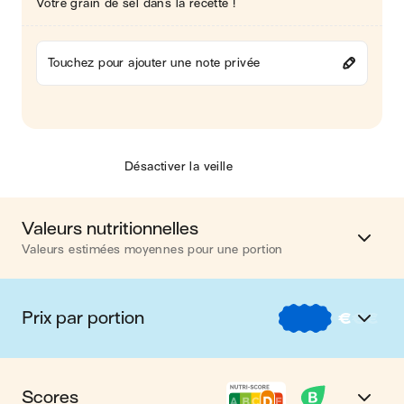
Votre grain de sel dans la recette !
Touchez pour ajouter une note privée
Désactiver la veille
Valeurs nutritionnelles
Valeurs estimées moyennes pour une portion
Calories
418 kcal
Prix par portion
€
€
€
Matières grasses
30 g
€
Nos recettes à -2 € par portion
Glucides
25 g
Scores