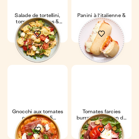
Salade de tortellini,
Panini à l'italienne &
tomates cerises &
poulet
jambon
Gnocchi aux tomates
Tomates farcies
crémeuses &
burrata & jambon de
prosciutto
Bayonne