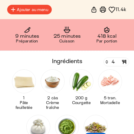
11.4k
Ajouter au menu
9 minutes
25 minutes
418 kcal
Préparation
Cuisson
Par portion
ingrédients
1
2 càs
200 g
5 tran.
Pâte
Crème
Courgette
Mortadelle
feuilletée
fraîche