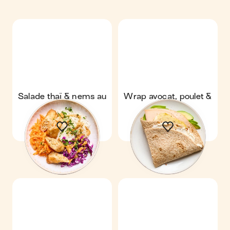
Salade thaï & nems au
Wrap avocat, poulet &
poulet
œufs