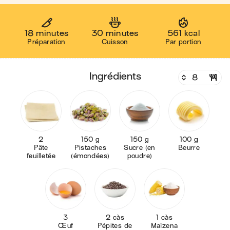
18 minutes
30 minutes
561 kcal
Préparation
Cuisson
Par portion
ingrédients
2
150 g
150 g
100 g
Pâte
Pistaches
Sucre (en
Beurre
feuilletée
(émondées)
poudre)
3
2 càs
1 càs
Œuf
Pépites de
Maïzena