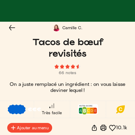
Camille C.
Tacos de bœuf
revisités
66 notes
On a juste remplacé un ingrédient : on vous laisse
deviner lequel !
€
€
€
Très facile
10.1k
Ajouter au menu