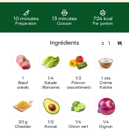
10 minutes
13 minutes
724 kcal
Préparation
Cuisson
Par portion
ingrédients
1
1/4
1/2
1 càs
Bœuf
Salade
Poivron
Crème
(steak)
(Romaine)
(assortiment)
fraîche
20 g
1/2
1/4
1/4
Cheddar
Avocat
Citron vert
Oignon