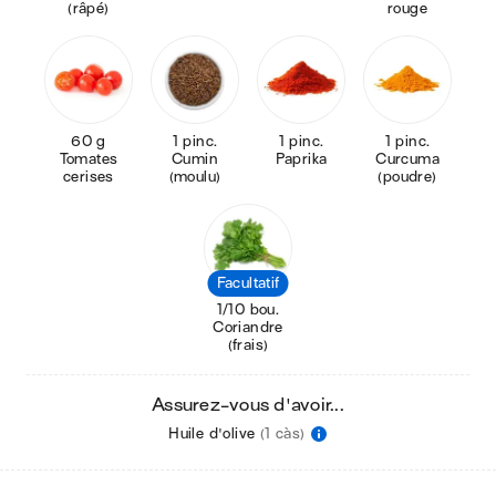
(râpé)
rouge
60 g
1 pinc.
1 pinc.
1 pinc.
Tomates
Cumin
Paprika
Curcuma
cerises
(moulu)
(poudre)
Facultatif
1/10 bou.
Coriandre
(frais)
Assurez-vous d'avoir...
Huile d'olive
(1 càs)