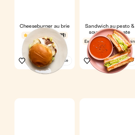
Cheeseburger au brie
Sandwich au pesto &
soupe à la tomate
4,7
16 min
1
Express
4,5
8 min
1
Voir la recette
Voir la recette