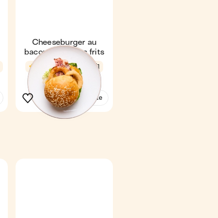
Cheeseburger au
bacon & oignons frits
4,8
25 min
1
Voir la recette