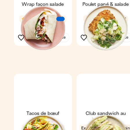
Wrap façon salade
Poulet pané & salade
Cobb
césar
4,7
16 min
4,7
31 min
1
€
€
€
1
Voir la recette
Voir la recette
Tacos de bœuf
Club sandwich au
revisités
pesto
Pleine saison
4,5
Express
4,4
3 min