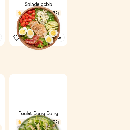
Salade cobb
4,8
18 min
1
Voir la recette
Poulet Bang Bang
4,3
16 min
1