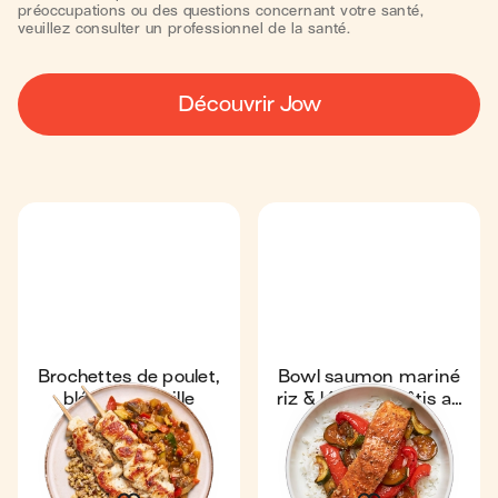
préoccupations ou des questions concernant votre santé,
veuillez consulter un professionnel de la santé.
Découvrir Jow
Brochettes de poulet,
Bowl saumon mariné
blé & ratatouille
riz & légumes rôtis au
air-fryer
35 min
1
41 min
1