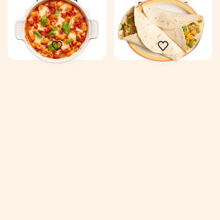
Express
4,5
Coup de ❤️
4,4
14 min
1
34 min
2