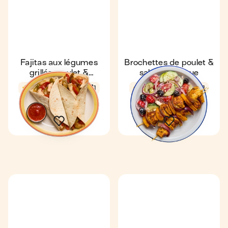
Fajitas aux légumes
Brochettes de poulet &
grillés, poulet &
salade grecque
mozzarella
4,6
20 min
1
4,8
18 min
1