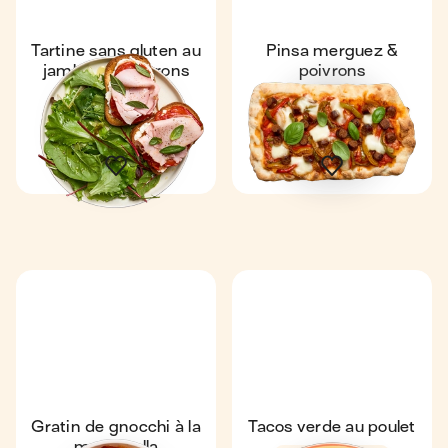
Tartine sans gluten au
Pinsa merguez &
jambon & poivrons
poivrons
Express
4,8
Express
4,8
14 min
1
16 min
2
Gratin de gnocchi à la
Tacos verde au poulet
mozzarella