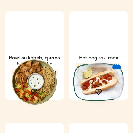
Bowl au kebab, quinoa
Hot dog tex-mex
& légumes rôtis
4,6
17 min
€
€
€
4,6
50 min
1
1