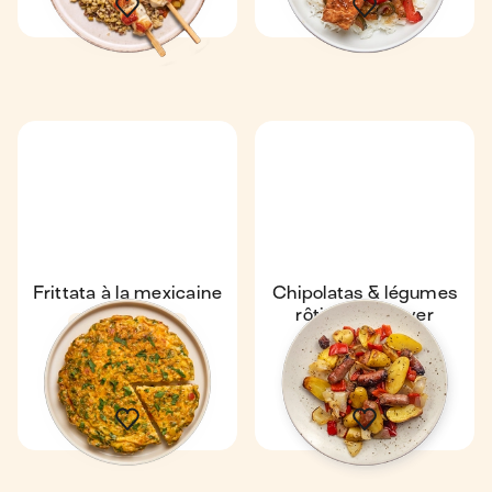
Frittata à la mexicaine
Chipolatas & légumes
rôtis au air-fryer
41 min
4
48 min
1