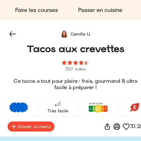
Faire les courses
Passer en cuisine
Camille U.
Tacos aux crevettes
327 notes
Ce tacos a tout pour plaire : frais, gourmand & ultra
facile à préparer !
€
€
€
Très facile
31.2
Ajouter au menu