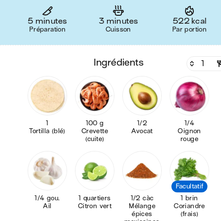
5 minutes
3 minutes
522 kcal
Préparation
Cuisson
Par portion
ingrédients
1
100 g
1/2
1/4
Tortilla (blé)
Crevette
Avocat
Oignon
(cuite)
rouge
Facultatif
1/4 gou.
1 quartiers
1/2 càc
1 brin
Ail
Citron vert
Mélange
Coriandre
épices
(frais)