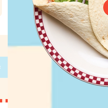
l
€
g
on
g
on
g
on