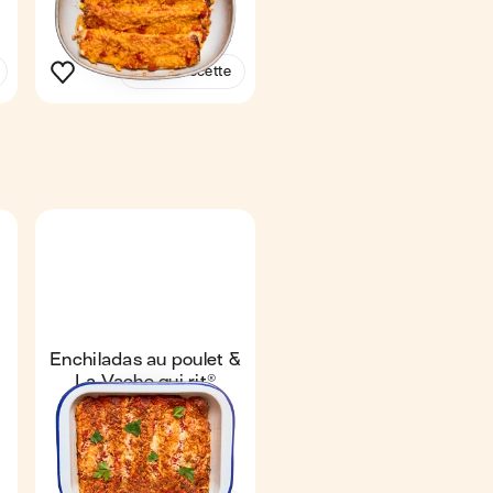
Voir la recette
Enchiladas au poulet &
La Vache qui rit®
Coup de ❤️
4,6
38 min
1