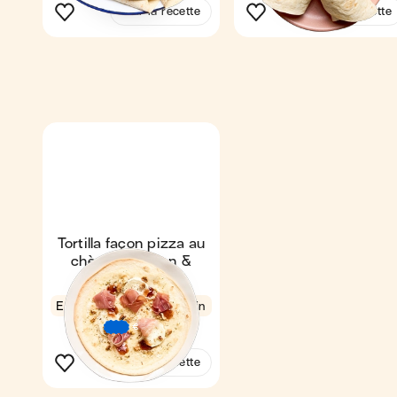
Voir la recette
Voir la recette
Tortilla façon pizza au
chèvre, jambon &
figues
Express
4,5
11 min
1
€
€
€
Voir la recette