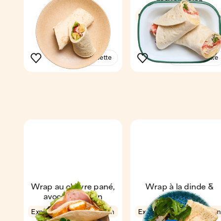
crudités
mayonnaise
20 min
1
Express
4,5
3 min
1
Voir la recette
Voir la recette
Wrap au chèvre pané,
Wrap à la dinde &
avocat & bacon
mozzarella
Express
4,6
11 min
Express
4,6
6 min