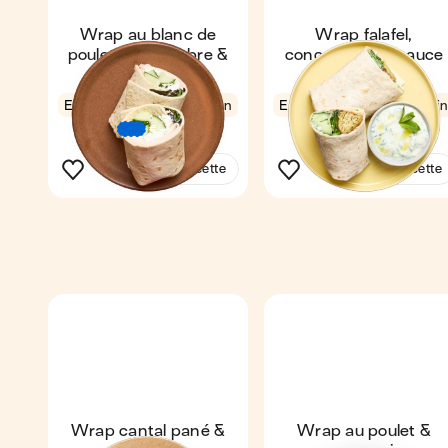
Wrap au blanc de
Wrap falafel,
poulet, concombre &
concombre et sauce
tzatziki
blanche
Express
4,6
3 min
Express
4,5
11 mi
1
1
€
€
€
Voir la recette
Voir la recette
Wrap cantal pané &
Wrap au poulet &