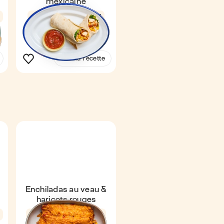
mexicaine
4,7
16 min
1
Voir la recette
Enchiladas au veau &
haricots rouges
4,6
32 min
1