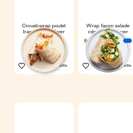
Croustiwrap poulet
Wrap façon salade
bacon au air-fryer
césar au air-fryer
16 min
1
Express
11 min
1
Voir la recette
Voir la recette