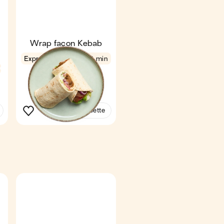
Wrap façon Kebab
Express
4,5
9 min
€
€
€
1
Voir la recette