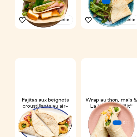
1
1
€
€
€
Voir la recette
Voir la recette
Fajitas aux beignets
Wrap au thon, maïs &
croustillants au air-
La Vache Qui Rit®
fryer
Express
4,3
Express
4,9
12 min
1
€
€
€
15 min
1