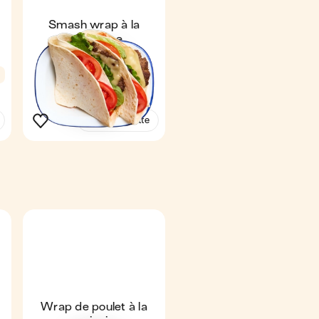
Smash wrap à la
mexicaine
Express
4,7
n
10 min
1
Voir la recette
Wrap de poulet à la