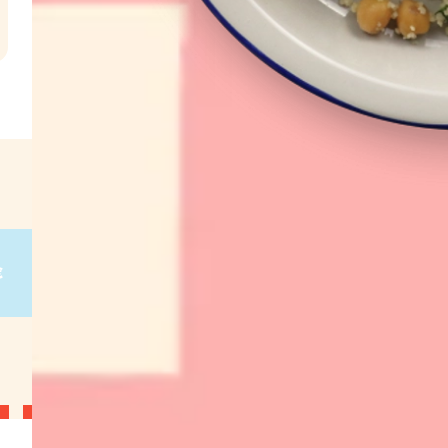
l
€
g
on
g
on
g
on
g