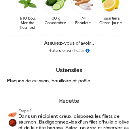
1/10 bou.
100 g
1/4
1 quartiers
Menthe
Concombre
Échalote
Citron jaune
(feuilles)
Assurez-vous d'avoir...
Huile d'olive
(1 càc)
ustensiles
plaques de cuisson, bouilloire et poêle
.
recette
Étape 1
Dans un récipient creux, disposez les filets de 
saumon. Badigeonnez-les d'un filet d'huile d'olive
et de la pâte harissa. Salez, poivrez et réservez au