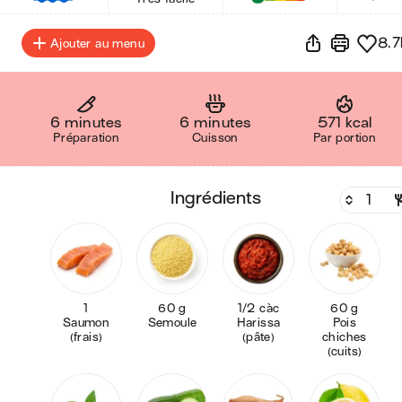
8.7
Ajouter au menu
6 minutes
6 minutes
571 kcal
Préparation
Cuisson
Par portion
ingrédients
1
60 g
1/2 càc
60 g
Saumon
Semoule
Harissa
Pois
(frais)
(pâte)
chiches
(cuits)