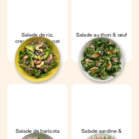
Salade de riz,
Salade au thon & œuf
crevettes & avocat
mollet
Salade de haricots
Salade sardine &
blanc rôtis
avocat