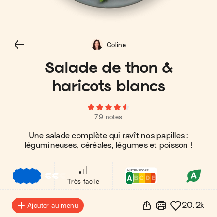
Coline
Salade de thon &
haricots blancs
79 notes
Une salade complète qui ravît nos papilles :
légumineuses, céréales, légumes et poisson !
€
€
€
Très facile
20.2k
Ajouter au menu