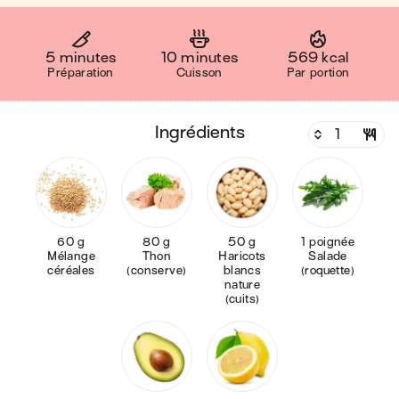
5 minutes
10 minutes
569 kcal
Préparation
Cuisson
Par portion
ingrédients
60 g
80 g
50 g
1 poignée
Mélange
Thon
Haricots
Salade
céréales
(conserve)
blancs
(roquette)
nature
(cuits)