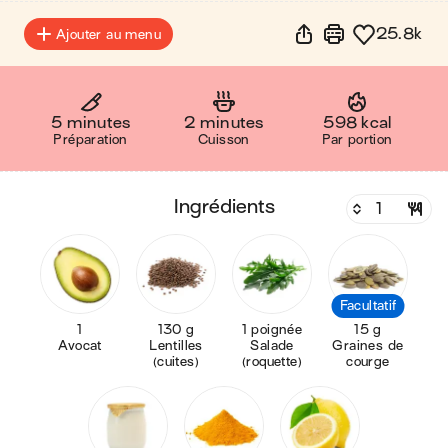
25.8k
Ajouter au menu
5 minutes
2 minutes
598 kcal
Préparation
Cuisson
Par portion
ingrédients
Facultatif
1
130 g
1 poignée
15 g
Avocat
Lentilles
Salade
Graines de
(cuites)
(roquette)
courge