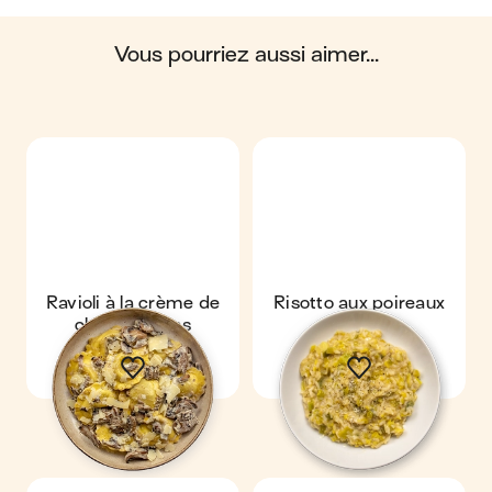
du cycle de vie du produit.
vous pourriez aussi aimer...
Scores calculés par
Ravioli à la crème de
Risotto aux poireaux
champignons