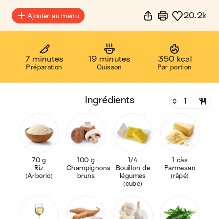
20.2k
Ajouter au menu
7 minutes
19 minutes
350 kcal
Préparation
Cuisson
Par portion
ingrédients
70 g
100 g
1/4
1 càs
Riz
Champignons
Bouillon de
Parmesan
(Arborio)
bruns
légumes
(râpé)
(cube)