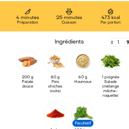
4 minutes
25 minutes
473 kcal
Préparation
Cuisson
Par portion
ingrédients
200 g
80 g
60 g
1 poignée
Patate
Pois
Houmous
Salade
douce
chiches
(mélange
(cuits)
mâche-
roquette)
Facultatif