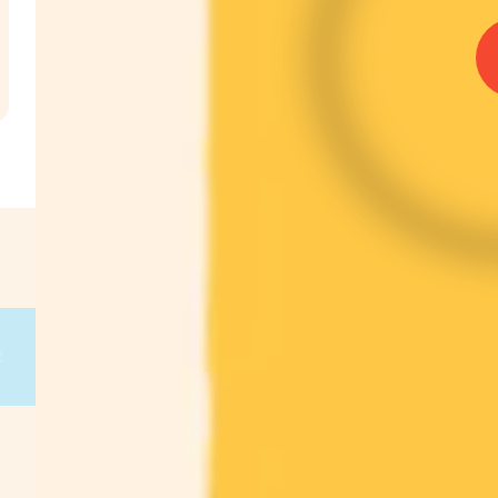
l
€
g
on
g
on
g