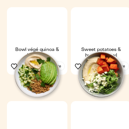
Bowl végé quinoa &
Sweet potatoes &
houmous
hummus bowl
Voir la recette
Voir la recette