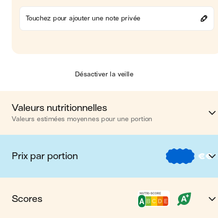
Touchez pour ajouter une note privée
Désactiver la veille
Valeurs nutritionnelles
Valeurs estimées moyennes pour une portion
Calories
473 kca
Prix par portion
€
€
Matières grasses
17 
€
Nos recettes à -2 € par porti
Glucides
56 
Scores
€€
Nos recettes entre 2 € et 4 € par porti
Protéines
15 