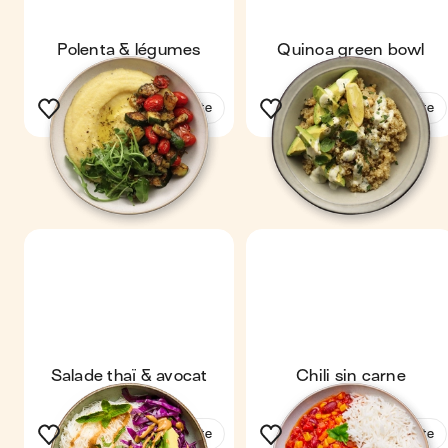
Polenta & légumes
Quinoa green bowl
grillés
Voir la recette
Voir la recette
Salade thaï & avocat
Chili sin carne
Voir la recette
Voir la recette