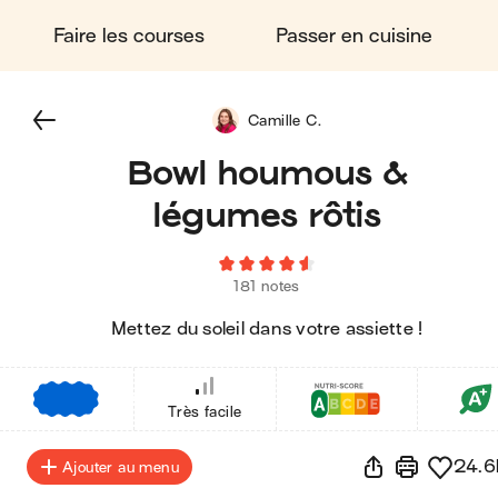
Faire les courses
Passer en cuisine
Camille C.
Bowl houmous &
légumes rôtis
181 notes
Mettez du soleil dans votre assiette !
€
€
€
Très facile
24.6
Ajouter au menu