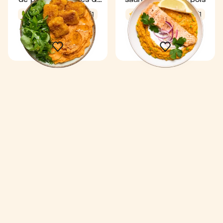
salade
4,4
20 min
1
4,8
30 min
1