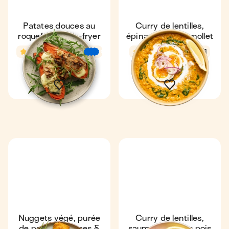
Patates douces au
Curry de lentilles,
roquefort au air-fryer
épinards & œuf mollet
4,8
48 min
4,7
30 min
1
€
€
€
1
Nuggets végé, purée
Curry de lentilles,
de patates douces &
saumon & petits pois