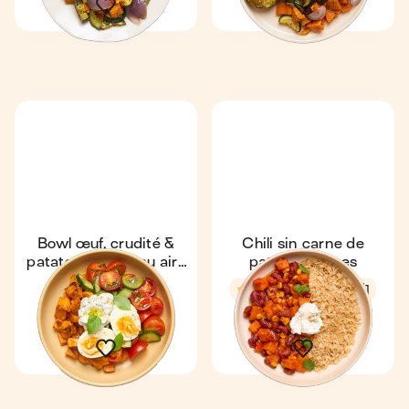
Bowl œuf, crudité &
Chili sin carne de
patates douces au air-
patates douces
fryer
25 min
1
4,5
26 min
1