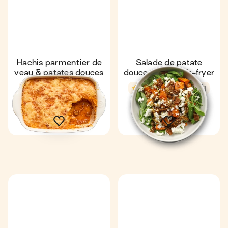
Hachis parmentier de
Salade de patate
veau & patates douces
douce rôtie au air-fryer
4,7
41 min
2
4,8
24 min
1