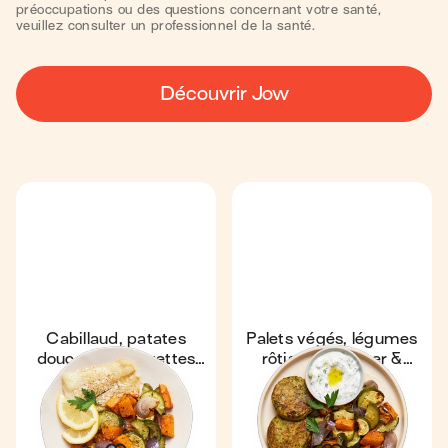
préoccupations ou des questions concernant votre santé,
veuillez consulter un professionnel de la santé.
Découvrir Jow
Cabillaud, patates
Palets végés, légumes
douces & courgettes
rôtis au air-fryer &
rôties au air-fryer
tzatziki
32 min
1
27 min
1