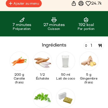
24.7k
Ajouter au menu
7 minutes
27 minutes
192 kcal
Préparation
Cuisson
Par portion
ingrédients
200 g
1/2
50 ml
5 g
Carotte
Échalote
Lait de coco
Gingembre
(frais)
(frais)