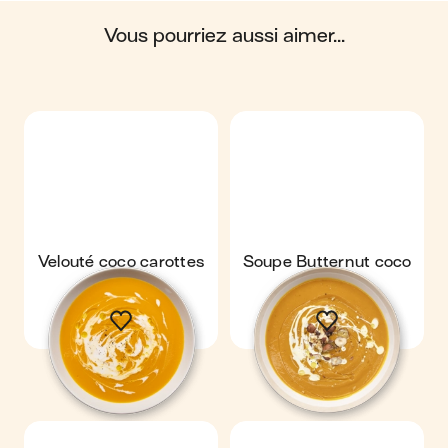
du cycle de vie du produit.
vous pourriez aussi aimer...
Scores calculés par
Velouté coco carottes
Soupe Butternut coco