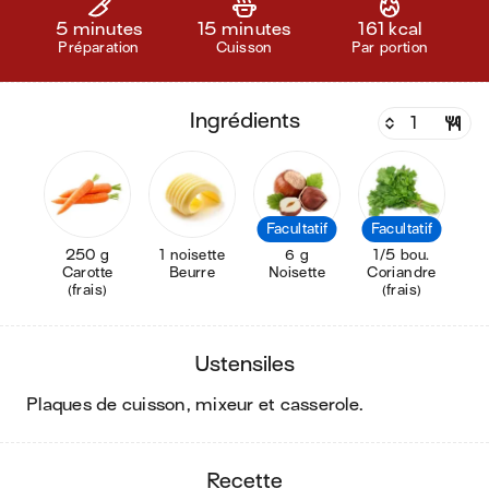
5 minutes
15 minutes
161 kcal
Préparation
Cuisson
Par portion
ingrédients
Facultatif
Facultatif
250 g
1 noisette
6 g
1/5 bou.
Carotte
Beurre
Noisette
Coriandre
(frais)
(frais)
ustensiles
plaques de cuisson, mixeur et casserole
.
recette