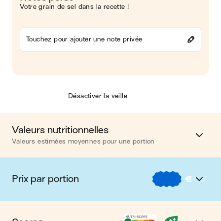
Votre grain de sel dans la recette !
Touchez pour ajouter une note privée
Désactiver la veille
Valeurs nutritionnelles
Valeurs estimées moyennes pour une portion
Calories
161 kcal
Prix par portion
€
€
€
Matières grasses
8 g
€
Nos recettes à -2 € par portion
Glucides
19 g