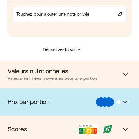
Touchez pour ajouter une note privée
Désactiver la veille
Valeurs nutritionnelles
Valeurs estimées moyennes pour une portion
Calories
291 kcal
Prix par portion
€
€
€
Matières grasses
20 g
€
Nos recettes à -2 € par portion
Glucides
23 g
Scores
€€
Nos recettes entre 2 € et 4 € par portion
Protéines
4 g