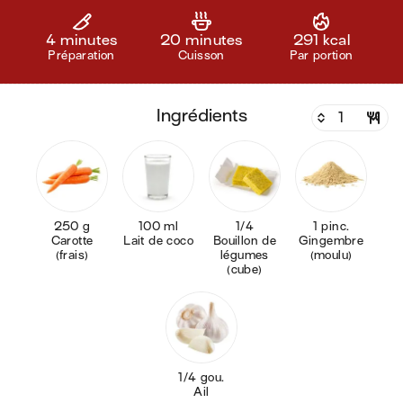
4 minutes
20 minutes
291 kcal
Préparation
Cuisson
Par portion
ingrédients
250 g
100 ml
1/4
1 pinc.
Carotte
Lait de coco
Bouillon de
Gingembre
(frais)
légumes
(moulu)
(cube)
1/4 gou.
Ail