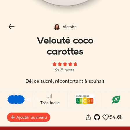
Victoire
Velouté coco
carottes
285 notes
Délice sucré, réconfortant à souhait
€
€
€
Très facile
54.6k
Ajouter au menu