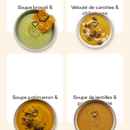
Soupe brocoli &
Velouté de carottes &
parmesan
châtaignes
Soupe potimarron &
Soupe de lentilles &
châtaigne
patates douces