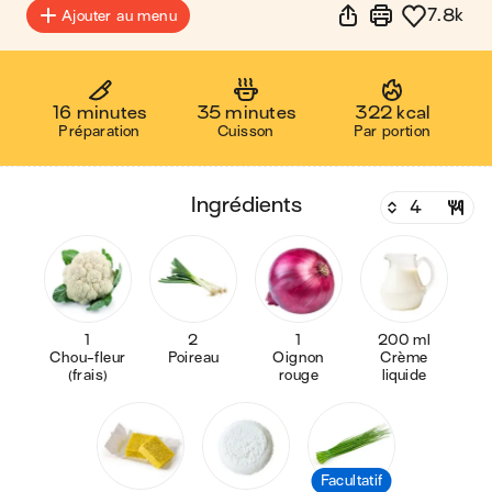
7.8k
Ajouter au menu
16 minutes
35 minutes
322 kcal
Préparation
Cuisson
Par portion
ingrédients
1
2
1
200 ml
Chou-fleur
Poireau
Oignon
Crème
(frais)
rouge
liquide
Facultatif