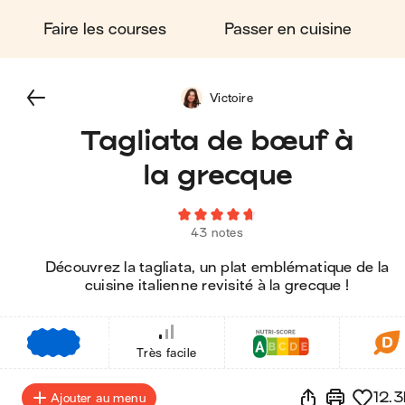
Faire les courses
Passer en cuisine
Victoire
Tagliata de bœuf à
la grecque
43 notes
Découvrez la tagliata, un plat emblématique de la
cuisine italienne revisité à la grecque !
€
€
€
Très facile
12.3
Ajouter au menu