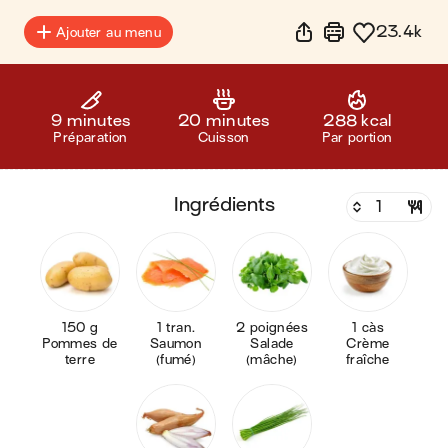
23.4k
Ajouter au menu
9 minutes
20 minutes
288 kcal
Préparation
Cuisson
Par portion
ingrédients
150 g
1 tran.
2 poignées
1 càs
Pommes de
Saumon
Salade
Crème
terre
(fumé)
(mâche)
fraîche