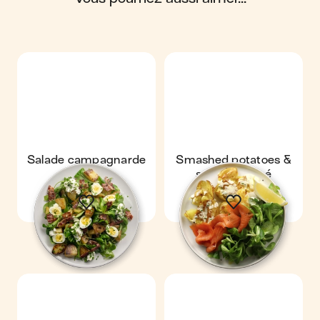
Salade campagnarde
Smashed potatoes &
saumon fumé