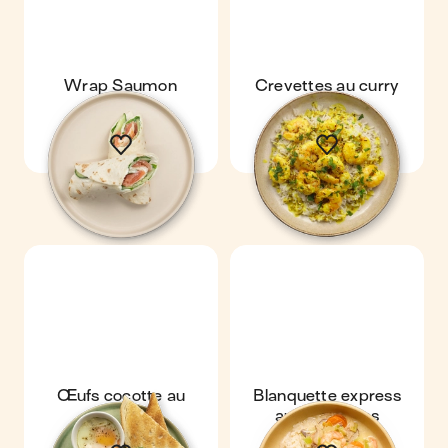
Wrap Saumon
Crevettes au curry
express
Œufs cocotte au
Blanquette express
saumon
aux crevettes