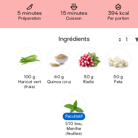
5 minutes
15 minutes
394 kcal
Préparation
Cuisson
Par portion
ingrédients
100 g
60 g
50 g
50 g
Haricot vert
Quinoa (cru)
Radis
Feta
(frais)
Facultatif
1/10 bou.
Menthe
(feuilles)