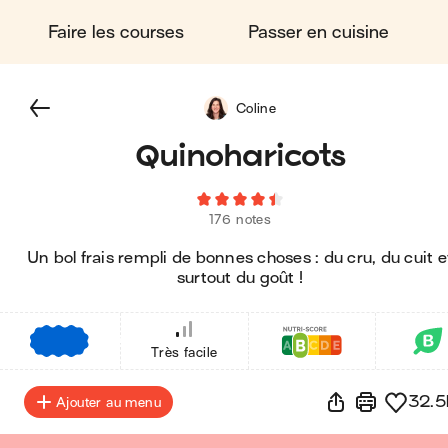
Faire les courses
Passer en cuisine
Coline
Quinoharicots
176 notes
Un bol frais rempli de bonnes choses : du cru, du cuit e
surtout du goût !
€
€
€
Très facile
32.5
Ajouter au menu