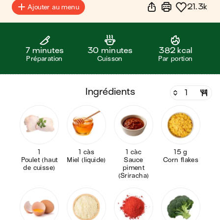
21.3k
Ajouter au menu
7 minutes
30 minutes
382 kcal
Préparation
Cuisson
Par portion
ingrédients
1
1 càs
1 càc
15 g
Poulet (haut
Miel (liquide)
Sauce
Corn flakes
de cuisse)
piment
(Sriracha)