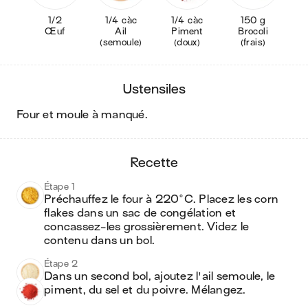
1/2
1/4 càc
1/4 càc
150 g
Œuf
Ail
Piment
Brocoli
(semoule)
(doux)
(frais)
ustensiles
four et moule à manqué
.
recette
Étape 1
Préchauffez le four à 220°C. Placez les corn 
flakes dans un sac de congélation et 
concassez-les grossièrement. Videz le 
contenu dans un bol.
Étape 2
Dans un second bol, ajoutez l'ail semoule, le 
piment, du sel et du poivre. Mélangez.