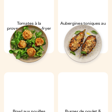
Tomates à la
Aubergines toniques au
provençale au air-fryer
air-fryer
16 min
1
35 min
1
Bowl aux nouilles
Burger de poulet &