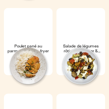
Poulet pané au
Salade de légumes
parmesan au air-fryer
rôtis au air-fryer &
mozza
24 min
1
27 min
1