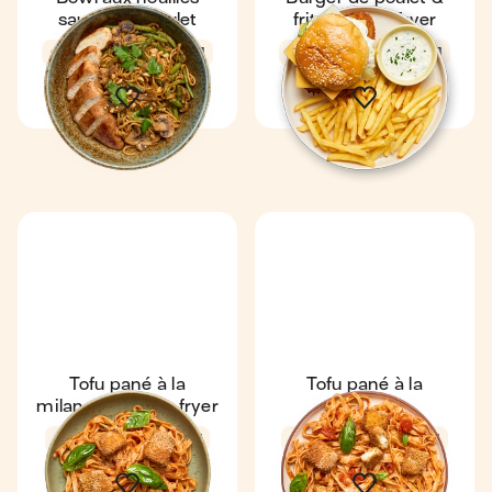
sautées & poulet
frites au air-fryer
4,2
16 min
1
4,8
19 min
1
Tofu pané à la
Tofu pané à la
milanaise au air-fryer
milanaise
1,6
17 min
1
3,1
18 min
1