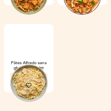
Pâtes Alfredo sans
gluten au poulet
4,7
16 min
1