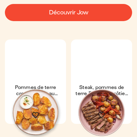
Découvrir Jow
Pommes de terre
Steak, pommes de
croustillantes au
terre & tomates rôties
parmesan au air-fryer
au air-fryer
30 min
1
31 min
1