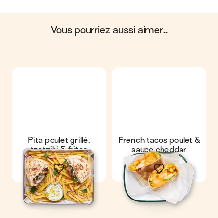
biosphère. Ces impacts sont étudiés tout au long
du cycle de vie du produit.
vous pourriez aussi aimer...
Scores calculés par
Pita poulet grillé,
French tacos poulet &
tzatziki & frites
sauce cheddar