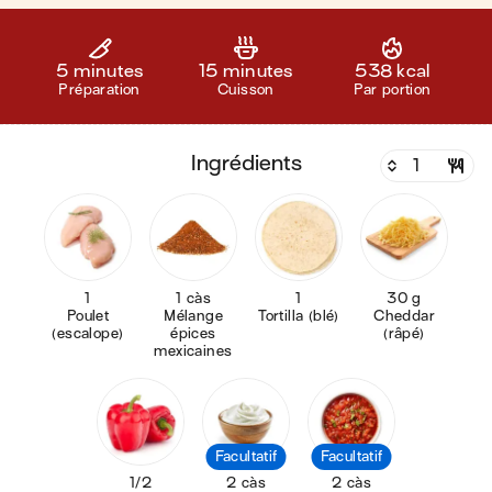
5 minutes
15 minutes
538 kcal
Préparation
Cuisson
Par portion
ingrédients
1
1 càs
1
30 g
Poulet
Mélange
Tortilla (blé)
Cheddar
(escalope)
épices
(râpé)
mexicaines
Facultatif
Facultatif
1/2
2 càs
2 càs