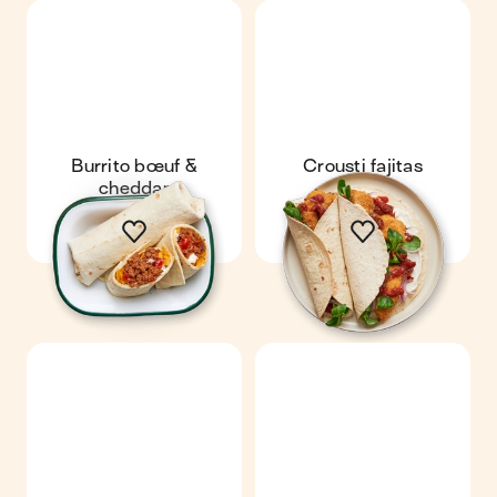
Burrito bœuf &
Crousti fajitas
cheddar