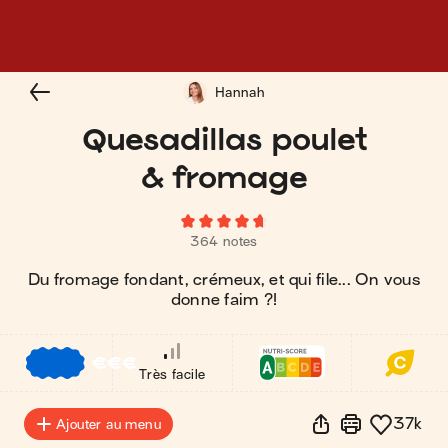
Hannah
Quesadillas poulet
& fromage
364 notes
Du fromage fondant, crémeux, et qui file... On vous
donne faim ?!
€
€
€
Très facile
37k
Ajouter au menu