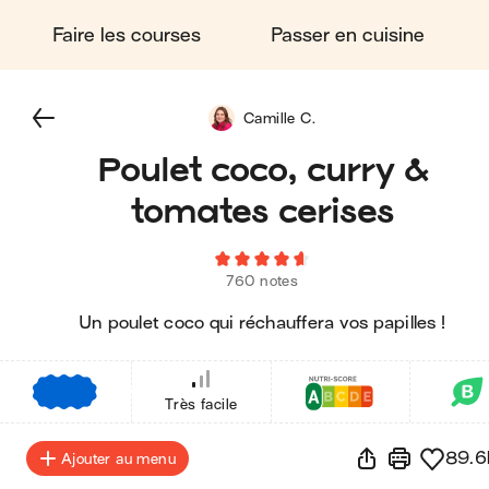
Faire les courses
Passer en cuisine
Camille C.
Poulet coco, curry &
tomates cerises
760 notes
Un poulet coco qui réchauffera vos papilles !
€
€
€
Très facile
89.6
Ajouter au menu