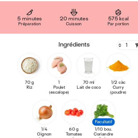
5 minutes
20 minutes
575 kcal
Préparation
Cuisson
Par portion
ingrédients
70 g
1
70 ml
1/2 càc
Riz
Poulet
Lait de coco
Curry
(escalope)
(poudre)
Facultatif
1/4
60 g
1/10 bou.
Oignon
Tomates
Coriandre