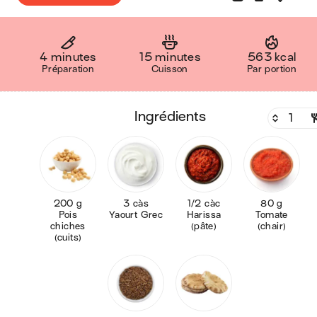
4 minutes
15 minutes
563 kcal
Préparation
Cuisson
Par portion
ingrédients
200 g
3 càs
1/2 càc
80 g
Pois
Yaourt Grec
Harissa
Tomate
chiches
(pâte)
(chair)
(cuits)