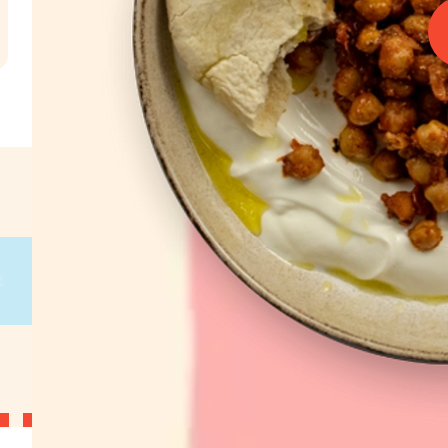
l
€
g
on
g
on
g
on