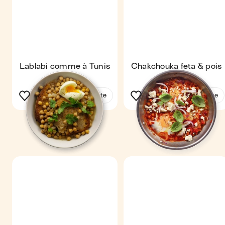
Lablabi comme à Tunis
Chakchouka feta & pois
chiches
Voir la recette
Voir la recette