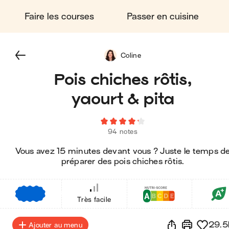
Faire les courses
Passer en cuisine
Coline
Pois chiches rôtis,
yaourt & pita
94 notes
Vous avez 15 minutes devant vous ? Juste le temps d
préparer des pois chiches rôtis.
€
€
€
Très facile
29.5
Ajouter au menu