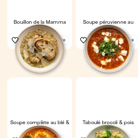
Bouillon de la Mamma
Soupe péruvienne au
quinoa
Voir la recette
Voir la recette
Soupe complète au blé &
Taboulé brocoli & pois
carottes
chiches