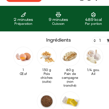
2 minutes
9 minutes
489 kcal
Préparation
Cuisson
Par portion
ingrédients
1
130 g
80 g
1/4 gou.
Œuf
Pois
Pain de
Ail
chiches
campagne
(cuits)
(non
tranché)