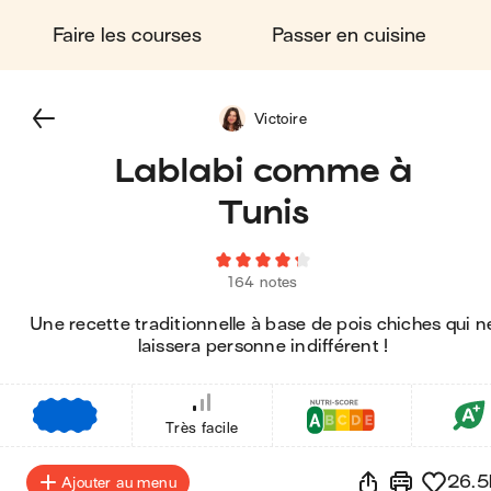
Faire les courses
Passer en cuisine
Victoire
Lablabi comme à
Tunis
164 notes
Une recette traditionnelle à base de pois chiches qui n
laissera personne indifférent !
€
€
€
Très facile
26.5
Ajouter au menu