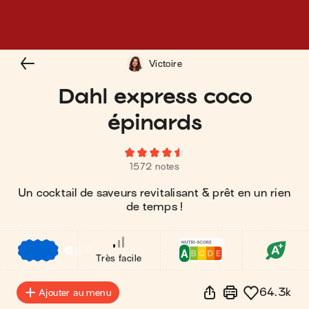
Victoire
Dahl express coco
épinards
1572 notes
Un cocktail de saveurs revitalisant & prêt en un rien
de temps !
€
€
€
Très facile
64.3k
Ajouter au menu