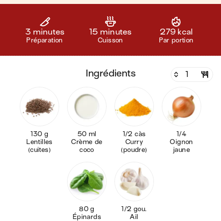
3 minutes
15 minutes
279 kcal
Préparation
Cuisson
Par portion
ingrédients
130 g
50 ml
1/2 càs
1/4
Lentilles
Crème de
Curry
Oignon
(cuites)
coco
(poudre)
jaune
80 g
1/2 gou.
Épinards
Ail