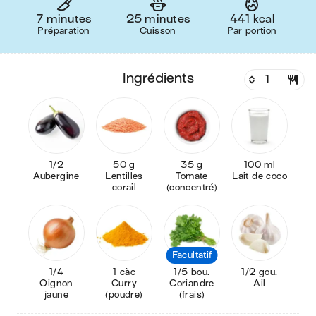
7 minutes
25 minutes
441 kcal
Préparation
Cuisson
Par portion
ingrédients
1/2
50 g
35 g
100 ml
Aubergine
Lentilles
Tomate
Lait de coco
corail
(concentré)
Facultatif
1/4
1 càc
1/5 bou.
1/2 gou.
Oignon
Curry
Coriandre
Ail
jaune
(poudre)
(frais)