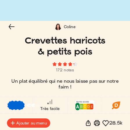
Coline
Crevettes haricots
& petits pois
172 notes
Un plat équilibré qui ne nous laisse pas sur notre
faim !
€
€
€
Très facile
28.5k
Ajouter au menu