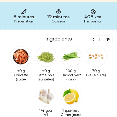
5 minutes
12 minutes
405 kcal
Préparation
Cuisson
Par portion
ingrédients
80 g
80 g
100 g
70 g
Crevette
Petits pois
Haricot vert
Blé (à cuire)
(cuite)
(surgelés)
(frais)
1/4 gou.
1 quartiers
Ail
Citron jaune