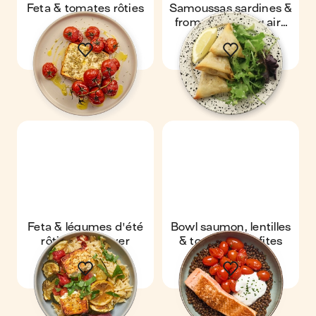
Feta & tomates rôties
Samoussas sardines &
au air-fryer
fromage frais au air-
fryer
Feta & légumes d'été
Bowl saumon, lentilles
rôtis au air-fryer
& tomates confites