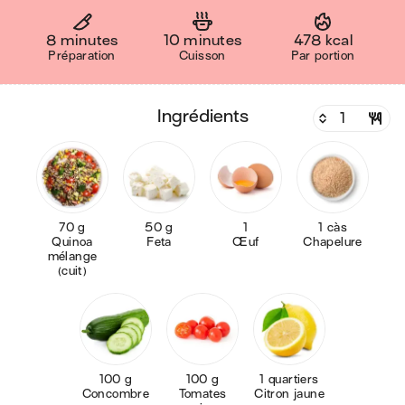
8 minutes
10 minutes
478 kcal
Préparation
Cuisson
Par portion
ingrédients
70 g
50 g
1
1 càs
Quinoa
Feta
Œuf
Chapelure
mélange
(cuit)
100 g
100 g
1 quartiers
Concombre
Tomates
Citron jaune