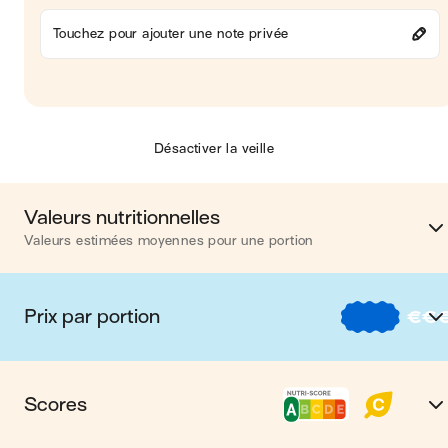
Touchez pour ajouter une note privée
Désactiver la veille
Valeurs nutritionnelles
Valeurs estimées moyennes pour une portion
Calories
379 kca
Prix par portion
€
€
Matières grasses
3 
€
Nos recettes à -2 € par porti
Glucides
45 
Scores
€€
Nos recettes entre 2 € et 4 € par porti
Protéines
40 