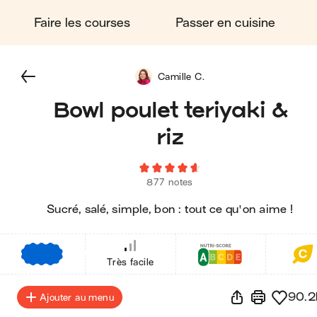
Faire les courses
Passer en cuisine
Camille C.
Bowl poulet teriyaki &
riz
877 notes
Sucré, salé, simple, bon : tout ce qu'on aime !
€
€
€
Très facile
90.2
Ajouter au menu