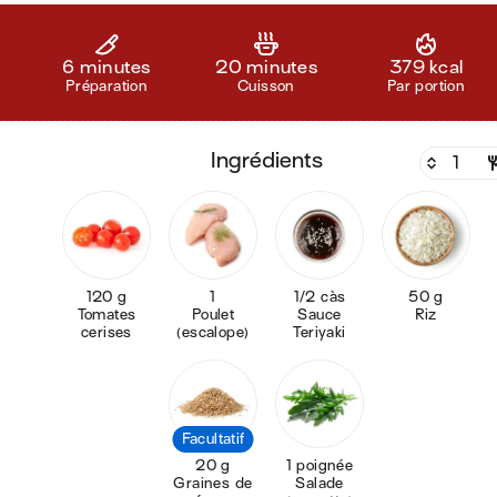
6 minutes
20 minutes
379 kcal
Préparation
Cuisson
Par portion
ingrédients
120 g
1
1/2 càs
50 g
Tomates
Poulet
Sauce
Riz
cerises
(escalope)
Teriyaki
Facultatif
20 g
1 poignée
Graines de
Salade