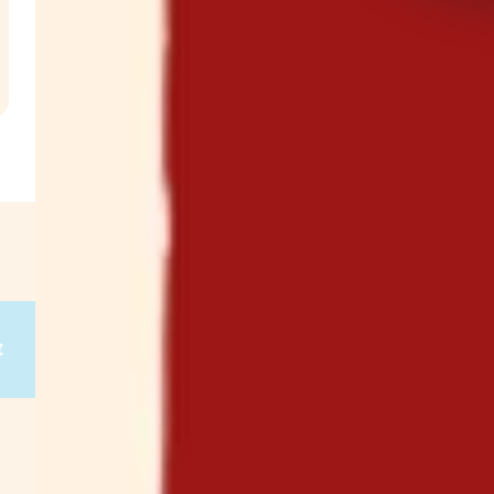
l
€
g
on
g
on
g