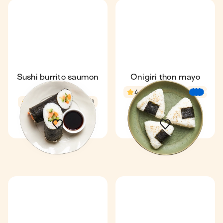
Sushi burrito saumon
Onigiri thon mayo
avocat
4,4
25 min
€
€
€
4,5
28 min
1
1