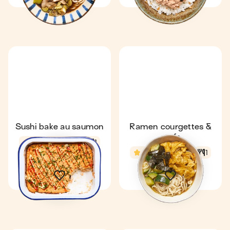
Sushi bake au saumon
Ramen courgettes &
œufs
4,7
42 min
1
4,5
27 min
1