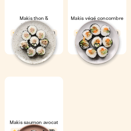
Makis thon &
Makis végé concombre
concombre
& carotte
4,9
30 min
1
4,8
30 min
1
Makis saumon avocat