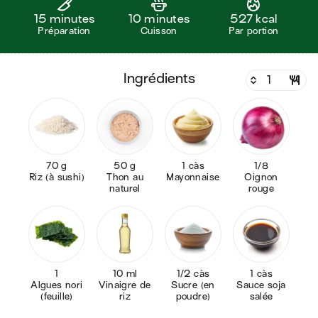
15 minutes
10 minutes
527 kcal
Préparation
Cuisson
Par portion
ingrédients
70 g
50 g
1 càs
1/8
Riz (à sushi)
Thon au
Mayonnaise
Oignon
naturel
rouge
1
10 ml
1/2 càs
1 càs
Algues nori
Vinaigre de
Sucre (en
Sauce soja
(feuille)
riz
poudre)
salée