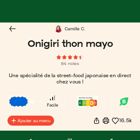
Camille C.
Onigiri thon mayo
84 notes
Une spécialité de la street-food japonaise en direct
chez vous !
€
€
€
Facile
16.5k
Ajouter au menu