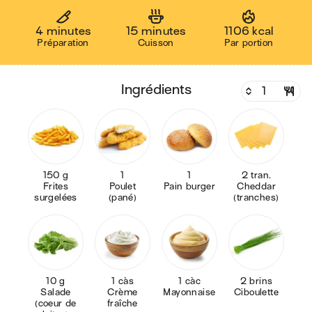
4 minutes
15 minutes
1106 kcal
Préparation
Cuisson
Par portion
ingrédients
150 g
1
1
2 tran.
Frites
Poulet
Pain burger
Cheddar
surgelées
(pané)
(tranches)
10 g
1 càs
1 càc
2 brins
Salade
Crème
Mayonnaise
Ciboulette
(coeur de
fraîche