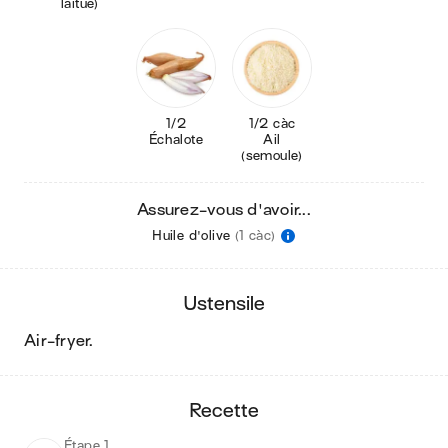
laitue)
1/2
1/2 càc
Échalote
Ail
(semoule)
Assurez-vous d'avoir...
Huile d'olive
(1 càc)
ustensile
air-fryer
.
recette
Étape 1