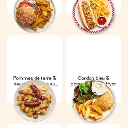
Pommes de terre &
Cordon bleu &
saucisses rôties au
potatoes au air-fryer
air-fryer