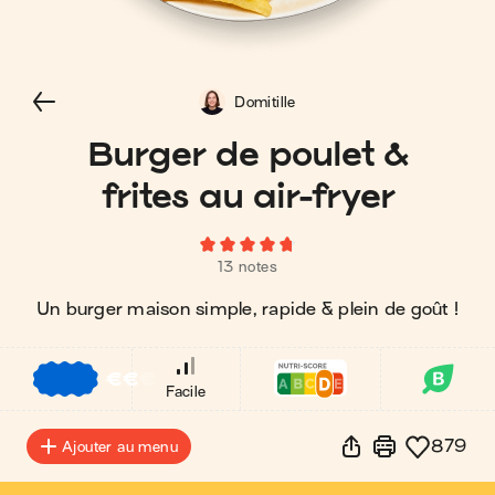
Domitille
Burger de poulet &
frites au air-fryer
13 notes
Un burger maison simple, rapide & plein de goût !
€
€
€
Facile
879
Ajouter au menu