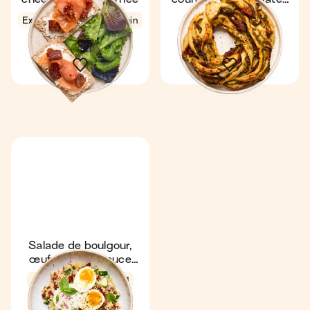
séchées
Express
4,2
3 min
4,8
1 h
4
1
Salade de boulgour,
œuf mollet & sauce
yaourt
4,7
19 min
1