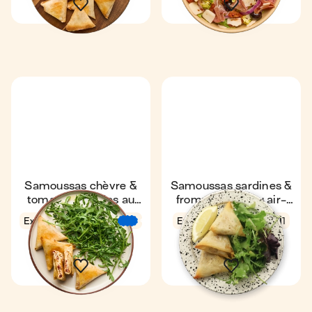
Samoussas chèvre &
Samoussas sardines &
tomates séchées au
fromage frais au air-
air-fryer
fryer
Express
14 min
Express
14 min
1
€
€
€
1