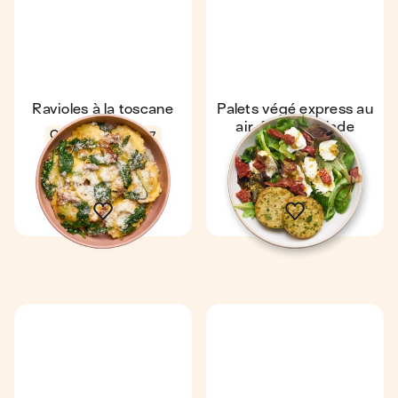
Ravioles à la toscane
Palets végé express au
air-fryer & salade
Coup de ❤️
4,7
Express
4,7
15 min
1
13 min
1