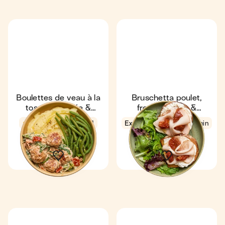
Boulettes de veau à la
Bruschetta poulet,
toscane, purée &
fromage frais &
haricots verts
tomates séchées
4,6
19 min
1
Express
4,6
9 min
1