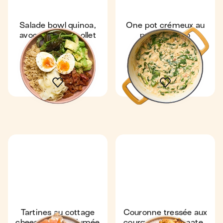
Salade bowl quinoa,
One pot crémeux au
avocat & œuf mollet
poulet & orzo
Coup de ❤️
Express
4,5
4,5
10 min
1
19 min
1
Tartines au cottage
Couronne tressée aux
cheese & truite fumée
courgettes & tomates