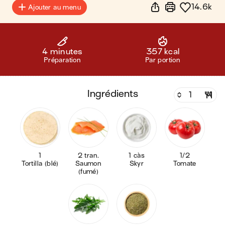
14.6k
Ajouter au menu
4 minutes
357 kcal
Préparation
Par portion
ingrédients
1
2 tran.
1 càs
1/2
Tortilla (blé)
Saumon
Skyr
Tomate
(fumé)