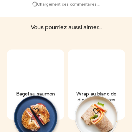
Chargement des commentaires...
océans, du sol, ainsi que les impacts sur la
biosphère. Ces impacts sont étudiés tout au long
du cycle de vie du produit.
vous pourriez aussi aimer...
Scores calculés par
Bagel au saumon
Wrap au blanc de
fumé
dinde & tomates