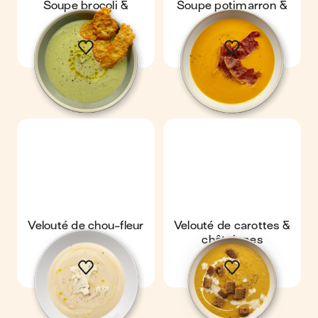
Soupe brocoli &
Soupe potimarron &
parmesan
jambon
Velouté de chou-fleur
Velouté de carottes &
châtaignes