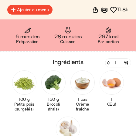
11.8k
Ajouter au menu
6 minutes
28 minutes
297 kcal
Préparation
Cuisson
Par portion
ingrédients
100 g
150 g
1 càs
1
Petits pois
Brocoli
Crème
Œuf
(surgelés)
(frais)
fraîche