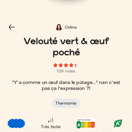
Coline
Velouté vert & œuf
poché
109 notes
"Y'a comme un œuf dans le potage..." nan c'est
pas ça l'expression ?!
Thermomix
€
€
€
Très facile