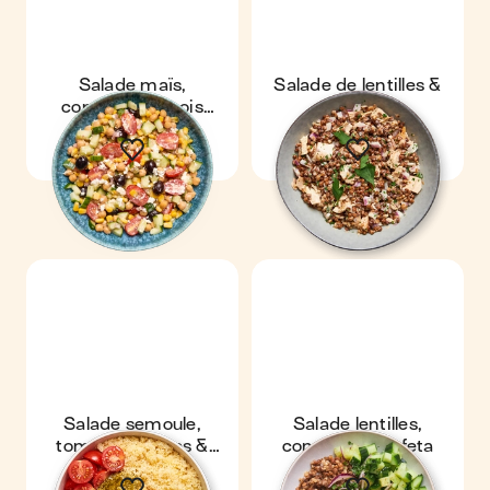
Salade maïs,
Salade de lentilles &
concombre, pois
thon
chiches & feta
Salade semoule,
Salade lentilles,
tomates cerises &
concombre & feta
pesto