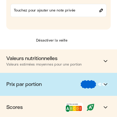
Touchez pour ajouter une note privée
Désactiver la veille
Valeurs nutritionnelles
Valeurs estimées moyennes pour une portion
Calories
284 kcal
Prix par portion
€
€
€
Matières grasses
18 g
€
Nos recettes à -2 € par portion
Glucides
4 g
Scores
€€
Nos recettes entre 2 € et 4 € par portion
Protéines
21 g