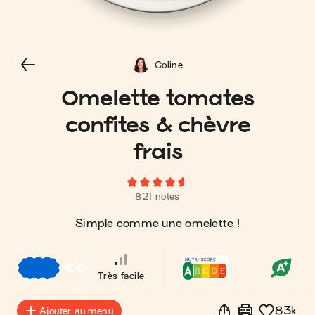
Coline
Omelette tomates
confites & chèvre
frais
821 notes
Simple comme une omelette !
€
€
€
Très facile
83k
Ajouter au menu