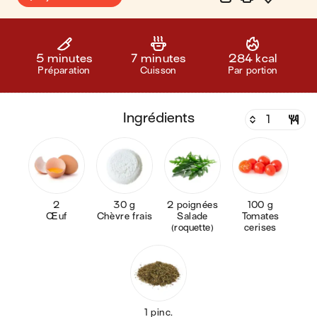
5 minutes
7 minutes
284 kcal
Préparation
Cuisson
Par portion
ingrédients
2
30 g
2 poignées
100 g
Œuf
Chèvre frais
Salade
Tomates
(roquette)
cerises
1 pinc.