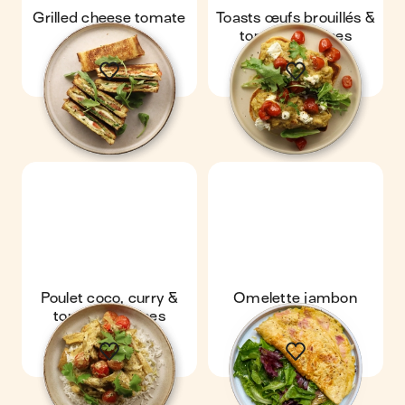
Grilled cheese tomate
Toasts œufs brouillés &
mozza
tomates cerises
Poulet coco, curry &
Omelette jambon
tomates cerises
comté