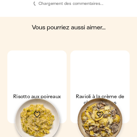
Chargement des commentaires...
océans, du sol, ainsi que les impacts sur la
biosphère. Ces impacts sont étudiés tout au long
du cycle de vie du produit.
vous pourriez aussi aimer...
Scores calculés par
Risotto aux poireaux
Ravioli à la crème de
champignons