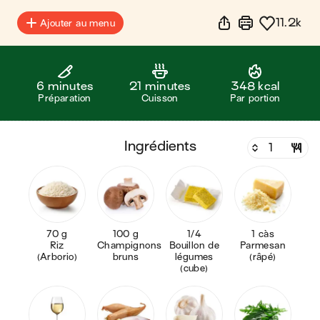
11.2k
Ajouter au menu
6 minutes
21 minutes
348 kcal
Préparation
Cuisson
Par portion
ingrédients
70 g
100 g
1/4
1 càs
Riz
Champignons
Bouillon de
Parmesan
(Arborio)
bruns
légumes
(râpé)
(cube)