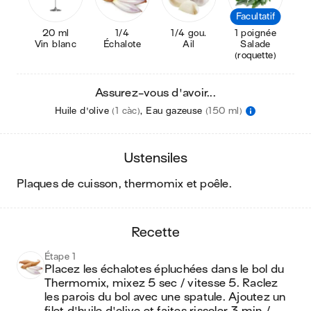
Facultatif
20 ml
1/4
1/4 gou.
1 poignée
Vin blanc
Échalote
Ail
Salade
(roquette)
Assurez-vous d'avoir...
Huile d'olive
(1 càc)
,
Eau gazeuse
(150 ml)
ustensiles
plaques de cuisson, thermomix et poêle
.
recette
Étape 1
Placez les échalotes épluchées dans le bol du 
Thermomix, mixez 5 sec / vitesse 5. Raclez 
les parois du bol avec une spatule. Ajoutez un 