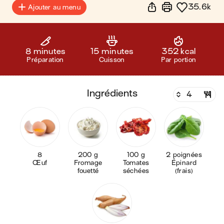
35.6k
Ajouter au menu
8 minutes
15 minutes
352 kcal
Préparation
Cuisson
Par portion
ingrédients
8
200 g
100 g
2 poignées
Œuf
Fromage
Tomates
Épinard
fouetté
séchées
(frais)