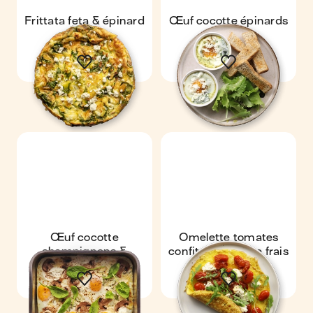
Frittata feta & épinard
Œuf cocotte épinards
& feta
Œuf cocotte
Omelette tomates
champignons &
confites & chèvre frais
chèvre frais