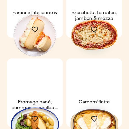
Panini à l'italienne &
Bruschetta tomates,
poulet
jambon & mozza
Fromage pané,
Camem'flette
pommes grenailles &
salade