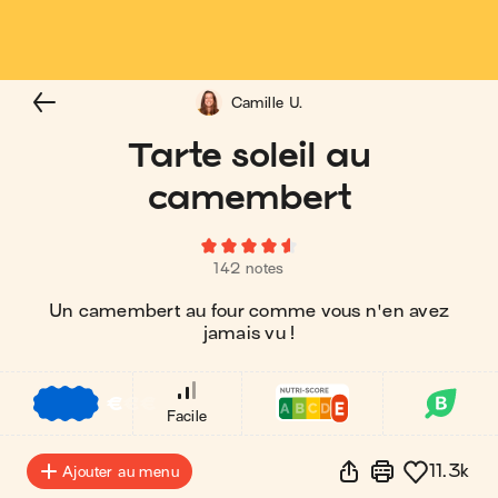
Camille U.
Tarte soleil au
camembert
142 notes
Un camembert au four comme vous n'en avez
jamais vu !
€
€
€
Facile
11.3k
Ajouter au menu