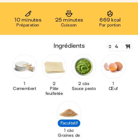
10 minutes
25 minutes
669 kcal
Préparation
Cuisson
Par portion
ingrédients
1
2
2 càs
1
Camembert
Pâte
Sauce pesto
Œuf
feuilletée
Facultatif
1 càc
Graines de