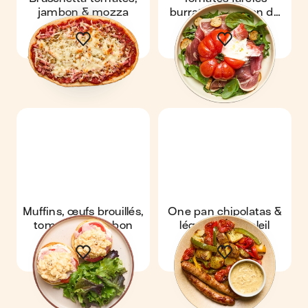
jambon & mozza
burrata & jambon de
Bayonne
Muffins, œufs brouillés,
One pan chipolatas &
tomates & jambon
légumes du soleil