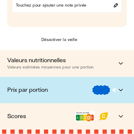
Touchez pour ajouter une note privée
Désactiver la veille
Valeurs nutritionnelles
Valeurs estimées moyennes pour une portion
Calories
466 kcal
Prix par portion
€
€
€
Matières grasses
29 g
€
Nos recettes à -2 € par portion
Glucides
26 g
Scores
€€
Nos recettes entre 2 € et 4 € par portion
Protéines
23 g
Nutri-score D