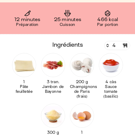
12 minutes
25 minutes
466 kcal
Préparation
Cuisson
Par portion
ingrédients
1
3 tran.
200 g
4 càs
Pâte
Jambon de
Champignons
Sauce
feuilletée
Bayonne
de Paris
tomate
(frais)
(basilic)
300 g
1