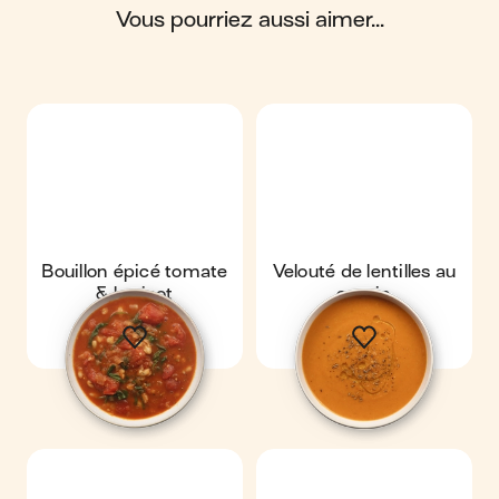
vous pourriez aussi aimer...
Scores calculés par
Bouillon épicé tomate
Velouté de lentilles au
& haricot
cumin