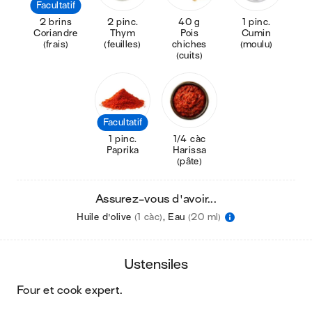
Facultatif
2 brins
2 pinc.
40 g
1 pinc.
Coriandre
Thym
Pois
Cumin
(frais)
(feuilles)
chiches
(moulu)
(cuits)
Facultatif
1 pinc.
1/4 càc
Paprika
Harissa
(pâte)
Assurez-vous d'avoir...
Huile d'olive
(1 càc)
,
Eau
(20 ml)
ustensiles
four et cook expert
.