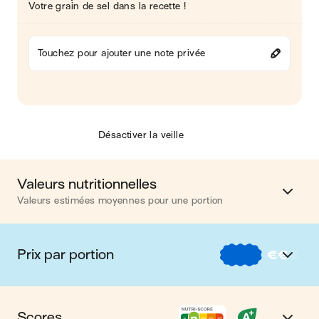
Votre grain de sel dans la recette !
Touchez pour ajouter une note privée
Désactiver la veille
Valeurs nutritionnelles
Valeurs estimées moyennes pour une portion
Calories
365 kcal
Prix par portion
€
€
€
Matières grasses
29 g
€
Nos recettes à -2 € par portion
Glucides
11 g
Scores