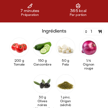
7 minutes
365 kcal
Préparation
Par portion
ingrédients
200 g
150 g
50 g
1/4
Tomate
Concombre
Feta
Oignon
rouge
30 g
1 pinc.
Olives
Origan
noires
(séché)