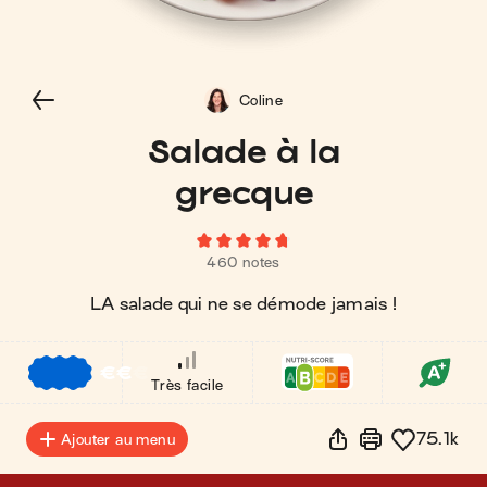
Coline
Salade à la
grecque
460 notes
LA salade qui ne se démode jamais !
€
€
€
Très facile
75.1k
Ajouter au menu