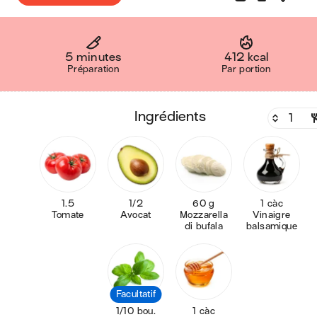
5 minutes
412 kcal
Préparation
Par portion
ingrédients
1.5
1/2
60 g
1 càc
Tomate
Avocat
Mozzarella
Vinaigre
di bufala
balsamique
Facultatif
1/10 bou.
1 càc