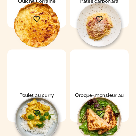
Quiche Lorraine
Pâtes carbonara
Poulet au curry
Croque-monsieur au
four