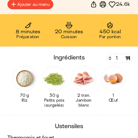
24.6k
Ajouter au menu
8 minutes
20 minutes
450 kcal
Préparation
Cuisson
Par portion
ingrédients
70 g
30 g
2 tran.
1
Riz
Petits pois
Jambon
Œuf
(surgelés)
blanc
ustensiles
thermomix et fouet
.