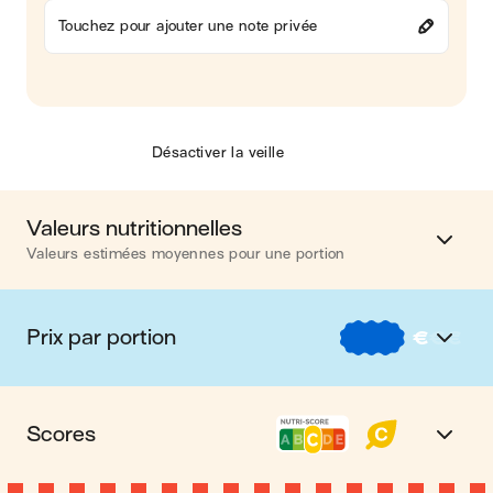
Touchez pour ajouter une note privée
Désactiver la veille
Valeurs nutritionnelles
Valeurs estimées moyennes pour une portion
Calories
450 kcal
Prix par portion
€
€
€
Matières grasses
10 g
€
Nos recettes à -2 € par portion
Glucides
59 g
Scores
€€
Nos recettes entre 2 € et 4 € par portion
Protéines
30 g
Nutri-score C